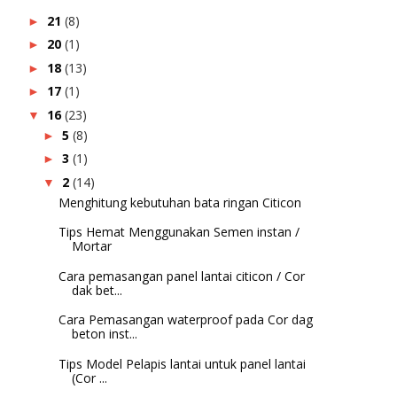
21
(8)
►
20
(1)
►
18
(13)
►
17
(1)
►
16
(23)
▼
5
(8)
►
3
(1)
►
2
(14)
▼
Menghitung kebutuhan bata ringan Citicon
Tips Hemat Menggunakan Semen instan /
Mortar
Cara pemasangan panel lantai citicon / Cor
dak bet...
Cara Pemasangan waterproof pada Cor dag
beton inst...
Tips Model Pelapis lantai untuk panel lantai
(Cor ...