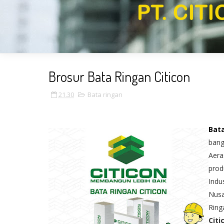
Brosur Bata Ringan Citicon
21.30
Bata ringan
Bat
bang
Aera
prod
Indu
Nusa
Ring
Citi