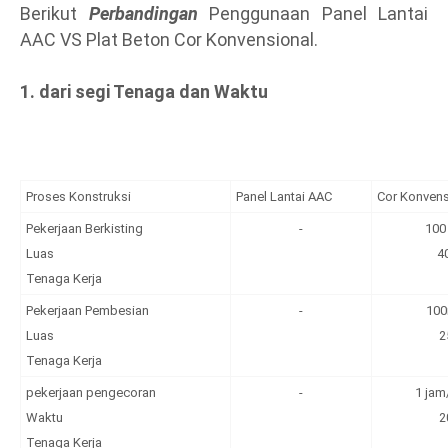
Berikut
Perbandingan
Penggunaan Panel Lantai
AAC VS Plat Beton Cor Konvensional.
1. dari segi Tenaga dan Waktu
Proses Konstruksi
Panel Lantai AAC
Cor Konvens
Pekerjaan Berkisting
-
100
Luas
4
Tenaga Kerja
Pekerjaan Pembesian
-
10
Luas
2
Tenaga Kerja
pekerjaan pengecoran
-
1 ja
Waktu
2
Tenaga Kerja